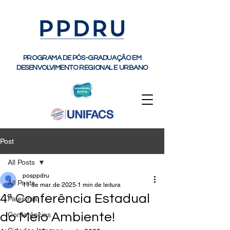
PROGRAMA DE PÓS-GRADUAÇÃO EM
DESENVOLVIMENTO REGIONAL E URBANO
Post
All Posts
posppdru
All Posts
11 de mar. de 2025
1 min de leitura
4ª Conferência Estadual
Palestras
do Meio Ambiente!
Conferências