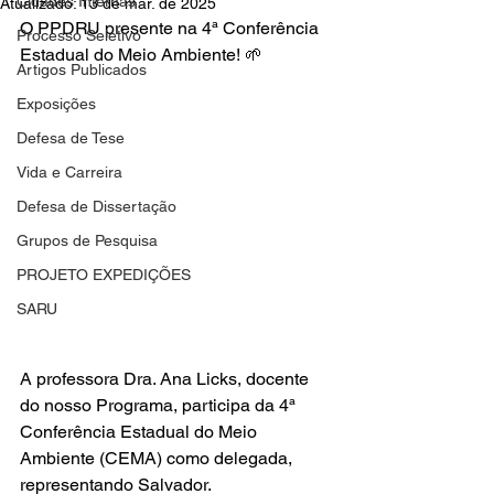
Cidades Internas
Atualizado:
13 de mar. de 2025
O PPDRU presente na 4ª Conferência 
Processo Seletivo
Estadual do Meio Ambiente! 🌱
Artigos Publicados
Exposições
Defesa de Tese
Vida e Carreira
Defesa de Dissertação
Grupos de Pesquisa
PROJETO EXPEDIÇÕES
SARU
A professora Dra. Ana Licks, docente 
do nosso Programa, participa da 4ª 
Conferência Estadual do Meio 
Ambiente (CEMA) como delegada, 
representando Salvador.