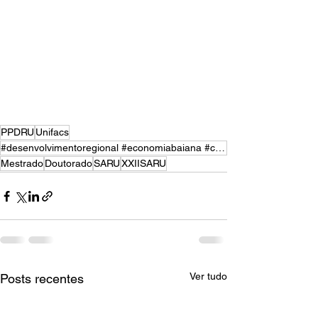
PPDRU
Unifacs
#desenvolvimentoregional #economiabaiana #cadeiasglobaisdevalor #fapesb #capes #ppdru #30AnosC&P
Mestrado
Doutorado
SARU
XXIISARU
Ver tudo
Posts recentes