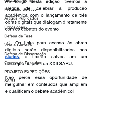
Cidades Internas
Ao longo desta edição, tivemos a 
alegria de celebrar a produção 
Processo Seletivo
acadêmica com o lançamento de três 
Artigos Publicados
obras digitais que dialogam diretamente 
Exposições
com os debates do evento.
Defesa de Tese
🔗 Os links para acesso às obras 
Vida e Carreira
digitais serão disponibilizados nos 
Defesa de Dissertação
stories
, e ficarão salvos em um 
Grupos de Pesquisa
destaque no perfil da XXII SARU.
PROJETO EXPEDIÇÕES
Não perca essa oportunidade de 
SARU
mergulhar em conteúdos que ampliam 
e qualificam o debate acadêmico!