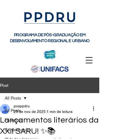
PROGRAMA DE PÓS-GRADUAÇÃO EM
DESENVOLVIMENTO REGIONAL E URBANO
Post
All Posts
posppdru
All Posts
29 de nov. de 2025
1 min de leitura
Lançamentos literários da
Palestras
XXII SARU! ✨📚
Conferências